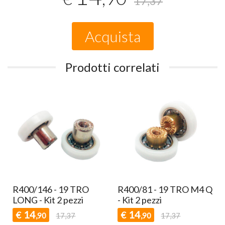
17,37
Acquista
Prodotti correlati
n
R400/146 - 19 TRO
R400/81 - 19 TRO M4 Q
LONG - Kit 2 pezzi
- Kit 2 pezzi
14
14
€
€
,90
17,37
,90
17,37