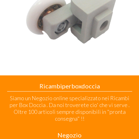
Ricambiperboxdoccia
Siamo un Negozio online specializzato nei Ricambi
per Box Doccia . Da noi troverete cio' che vi serve .
Oltre 100 articoli sempre disponibili in "pronta
consegna" !!
Negozio