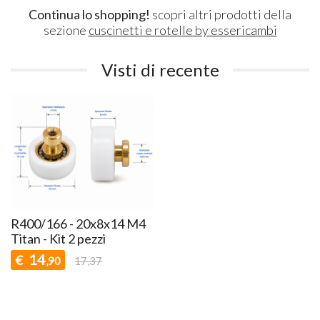
Continua lo shopping!
scopri altri prodotti della
sezione
cuscinetti e rotelle by essericambi
Visti di recente
R400/166 - 20x8x14 M4
Titan - Kit 2 pezzi
14
€
,90
17,37