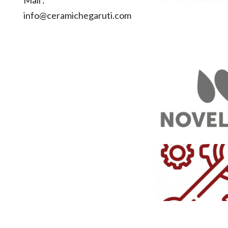
Mail :
info@ceramichegaruti.com