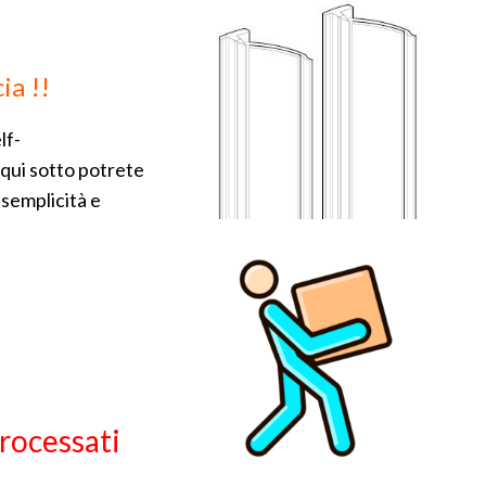
t
ia !!
lf-
o qui sotto potrete
 semplicità e
processati