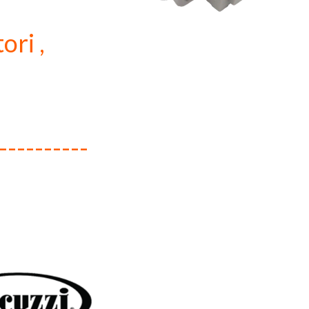
ori ,
----------