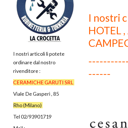
I nostri 
HOTEL , 
CAMPEGGI
I nostri articoli li potete
----------
ordinare dal nostro
------
rivenditore :
CERAMICHE GARUTI SRL
Viale De Gasperi , 85
Rho (Milano)
Tel 02/93901719