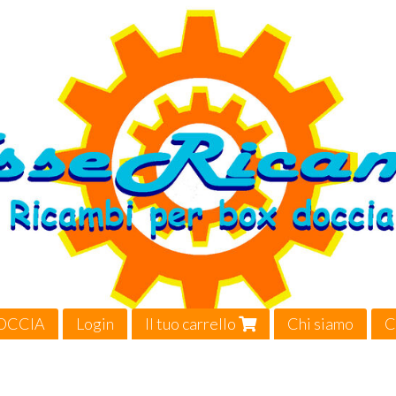
OCCIA
Login
Il tuo carrello
Chi siamo
C
Video