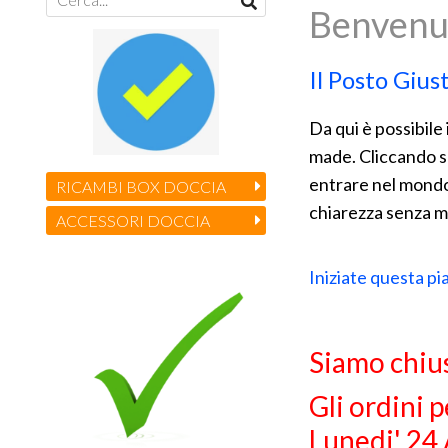
Benvenu
Il Posto Gius
Da qui è possibile
made.
Cliccando su
entrare nel mondo 
RICAMBI BOX DOCCIA
chiarezza senza m
ACCESSORI DOCCIA
Iniziate questa pi
Siamo chius
Gli ordini 
Lunedi' 24 