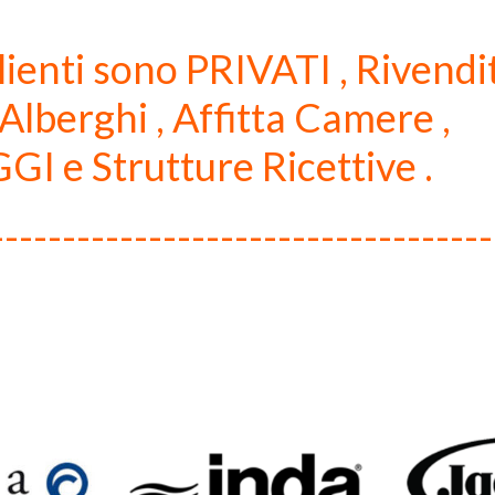
clienti sono PRIVATI , Rivendit
Alberghi , Affitta Camere ,
 e Strutture Ricettive .
-----------------------------------