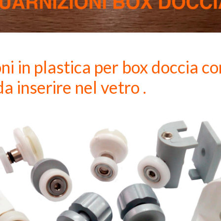
ni in plastica per box doccia c
a inserire nel vetro .