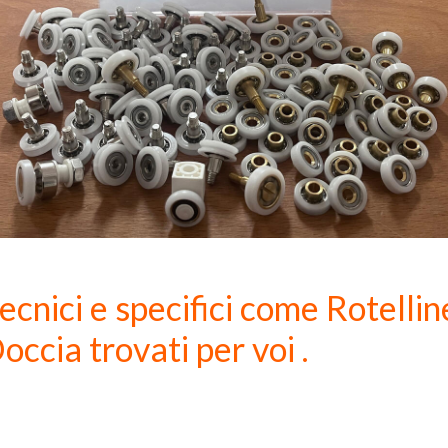
ecnici e specifici come Rotellin
occia trovati per voi .