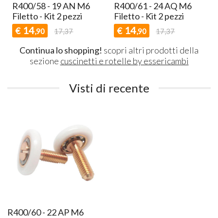
R400/58 - 19 AN M6
R400/61 - 24 AQ M6
Filetto - Kit 2 pezzi
Filetto - Kit 2 pezzi
14
14
€
€
,90
17,37
,90
17,37
Continua lo shopping!
scopri altri prodotti della
sezione
cuscinetti e rotelle by essericambi
Visti di recente
R400/60 - 22 AP M6