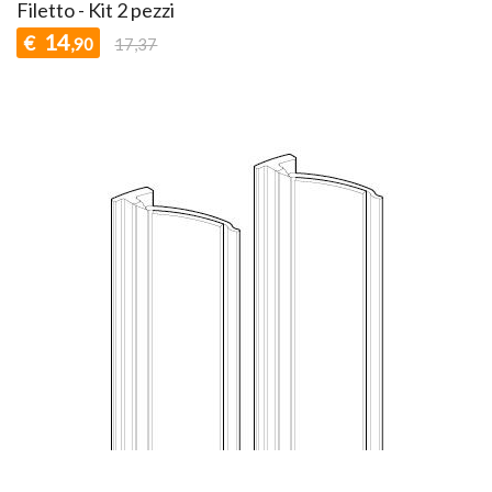
Filetto - Kit 2 pezzi
14
€
,90
17,37