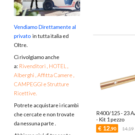
Vendiamo Direttamente al
privato
in tutta italia ed
Oltre.
Ci rivolgiamo anche
a:
Rivenditori , HOTEL ,
Alberghi , Affitta Camere ,
CAMPEGGI e Strutture
Ricettive.
Potrete acquistare i ricambi
R400/125 - 23 A
che cercate e non trovate
- Kit 1 pezzo
da nessuna parte .
12
€
,90
14,19