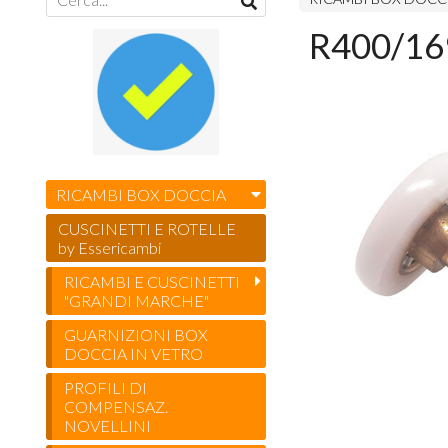
R400/169
RICAMBI BOX DOCCIA
CUSCINETTI E ROTELLE
by Essericambi
RICAMBI E CUSCINETTI
"GRANDI MARCHE"
GUARNIZIONI BOX
DOCCIA IN VETRO
PROFILI DI
COMPENSAZ.
NOVELLINI