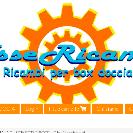
OCCIA
Login
Il tuo carrello
Chi siamo
C
Video
IA
CUSCINETTI E ROTELLE by Essericambi