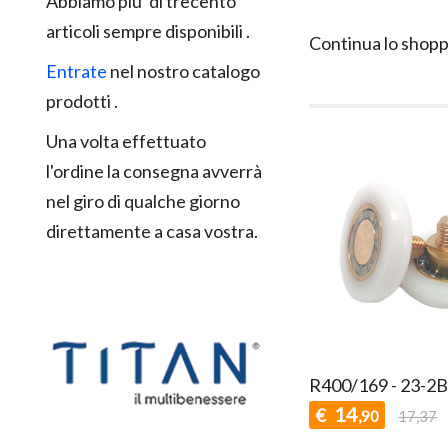
Abbiamo piu' di trecento
articoli sempre disponibili .
Continua lo shopp
Entrate
nel nostro catalogo
prodotti .
Una volta effettuato
l'ordine la consegna avverrà
nel giro di qualche giorno
direttamente a casa vostra.
R400/169 - 23-2B
14
€
,90
17,37