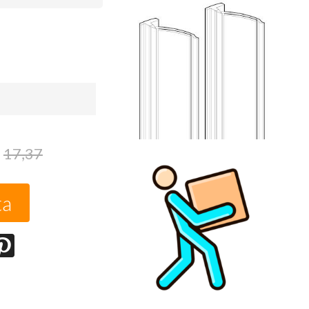
17,37
ta