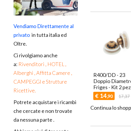
Vendiamo Direttamente al
privato
in tutta italia ed
Oltre.
Ci rivolgiamo anche
a:
Rivenditori , HOTEL ,
Alberghi , Affitta Camere ,
R400/DD - 23
Doppio Diametr
CAMPEGGI e Strutture
Friges - Kit 2 pez
Ricettive.
14
€
,90
17,37
Potrete acquistare i ricambi
Continua lo shopp
che cercate e non trovate
da nessuna parte .