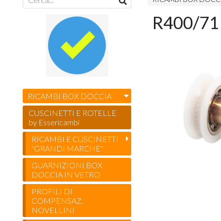
R400/71 
RICAMBI BOX DOCCIA
CUSCINETTI E ROTELLE
by Essericambi
RICAMBI E CUSCINETTI
"GRANDI MARCHE"
GUARNIZIONI BOX
DOCCIA IN VETRO
PROFILI DI
COMPENSAZ.
NOVELLINI