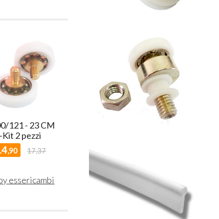
0/121 - 23 CM
-Kit 2 pezzi
14
,90
17,37
 by essericambi