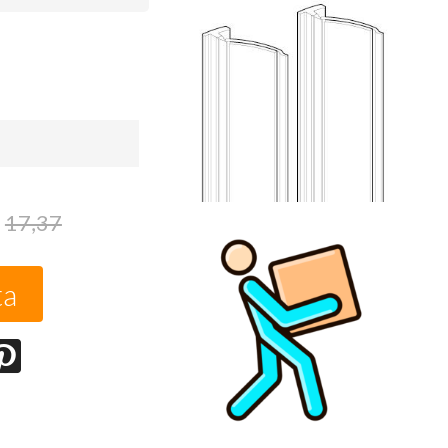
17,37
ta