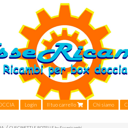
OCCIA
Login
Il tuo carrello
Chi siamo
C
Video
IA
CUSCINETTI E ROTELLE by Essericambi