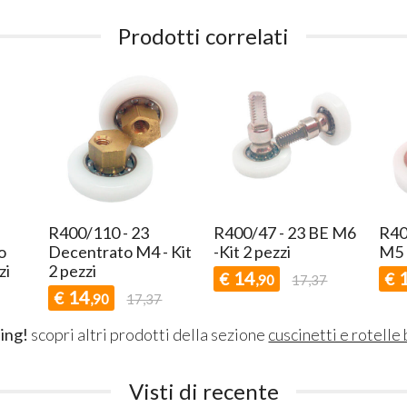
Prodotti correlati
R400/110 - 23
R400/47 - 23 BE M6
R40
o
Decentrato M4 - Kit
-Kit 2 pezzi
M5 
zi
2 pezzi
14
€
€
,90
17,37
14
€
,90
17,37
ing!
scopri altri prodotti della sezione
cuscinetti e rotelle
Visti di recente