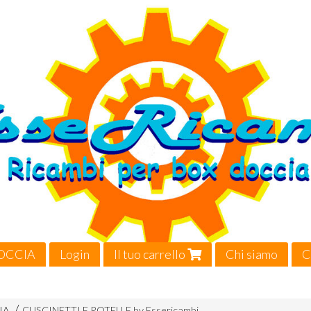
OCCIA
Login
Il tuo carrello
Chi siamo
C
Video
IA
CUSCINETTI E ROTELLE by Essericambi