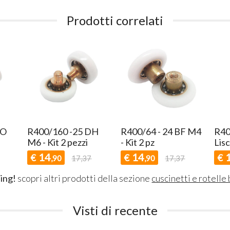
Prodotti correlati
RO
R400/160 -25 DH
R400/64 - 24 BF M4
R40
M6 - Kit 2 pezzi
- Kit 2 pz
Lisc
14
14
€
€
€
,90
17,37
,90
17,37
ing!
scopri altri prodotti della sezione
cuscinetti e rotelle
Visti di recente