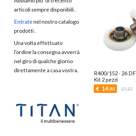
Abbiamo piu' di trecento
articoli sempre disponibili .
Entrate
nel nostro catalogo
prodotti .
Una volta effettuato
l'ordine la consegna avverrà
nel giro di qualche giorno
direttamente a casa vostra.
R400/152 - 26 DF
Kit 2 pezzi
14
€
,90
17,37