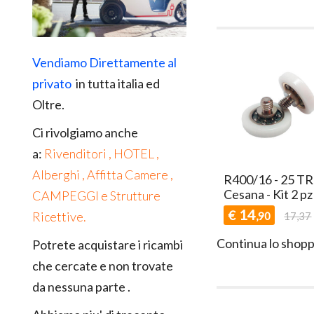
Vendiamo Direttamente al
privato
in tutta italia ed
Oltre.
Ci rivolgiamo anche
a:
Rivenditori , HOTEL ,
Alberghi , Affitta Camere ,
117 - 22 AS
R400/115 - 20 BW
R400/16 - 25 T
 - Kit 2 pezzi
Liscio kit 2 pezzi
Cesana - Kit 2 pz
CAMPEGGI e Strutture
4
14
14
€
€
Ricettive.
,90
17,37
,90
17,37
,90
17,37
Continua lo shopp
Potrete acquistare i ricambi
che cercate e non trovate
da nessuna parte .