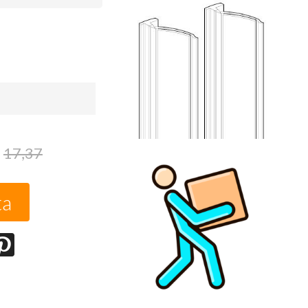
17,37
ta