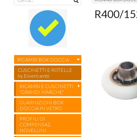
R400/152
RICAMBI BOX DOCCIA
CUSCINETTI E ROTELLE
by Essericambi
RICAMBI E CUSCINETTI
"GRANDI MARCHE"
GUARNIZIONI BOX
DOCCIA IN VETRO
PROFILI DI
COMPENSAZ.
NOVELLINI