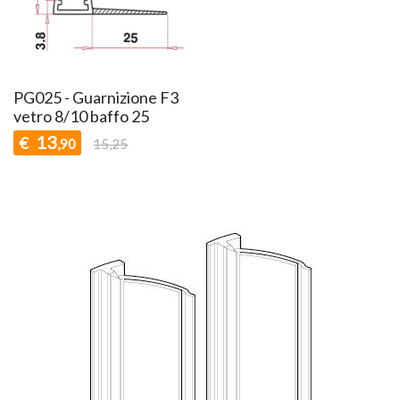
PG025 - Guarnizione F3
vetro 8/10 baffo 25
13
€
,90
15,25