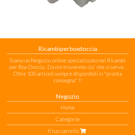
Ricambiperboxdoccia
Siamo un Negozio online specializzato nei Ricambi
per Box Doccia . Da noi troverete cio' che vi serve .
Oltre 100 articoli sempre disponibili in "pronta
consegna" !!
Negozio
Home
Categorie
Il tuo carrello