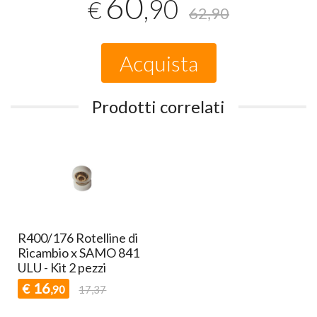
60
,90
€
62,90
Acquista
Prodotti correlati
R400/176 Rotelline di
Ricambio x SAMO 841
ULU - Kit 2 pezzi
16
€
,90
17,37