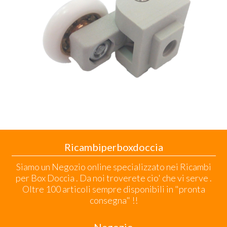
Ricambiperboxdoccia
Siamo un Negozio online specializzato nei Ricambi
per Box Doccia . Da noi troverete cio' che vi serve .
Oltre 100 articoli sempre disponibili in "pronta
consegna" !!
Negozio