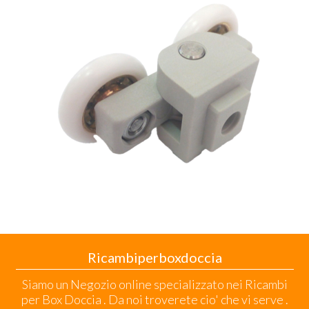
Ricambiperboxdoccia
Siamo un Negozio online specializzato nei Ricambi
per Box Doccia . Da noi troverete cio' che vi serve .