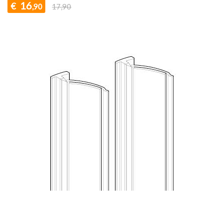
16
€
,90
17,90