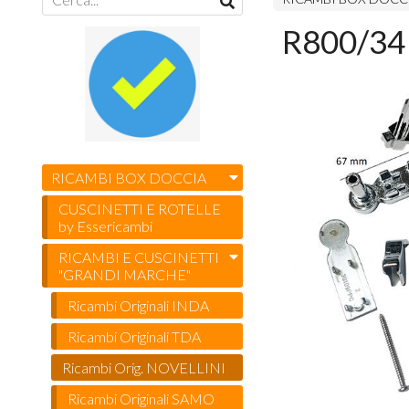
R800/34 
RICAMBI BOX DOCCIA
CUSCINETTI E ROTELLE
by Essericambi
RICAMBI E CUSCINETTI
"GRANDI MARCHE"
Ricambi Originali INDA
Ricambi Originali TDA
Ricambi Orig. NOVELLINI
Ricambi Originali SAMO