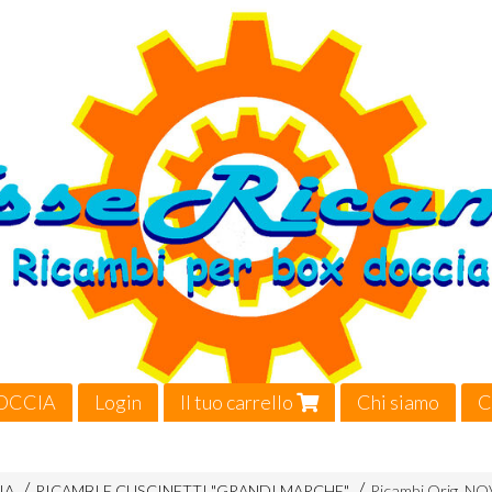
OCCIA
Login
Il tuo carrello
Chi siamo
C
Video
IA
RICAMBI E CUSCINETTI "GRANDI MARCHE"
Ricambi Orig. N