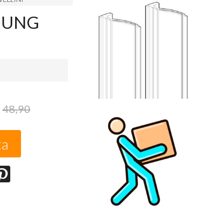
YOUNG
48,90
ta