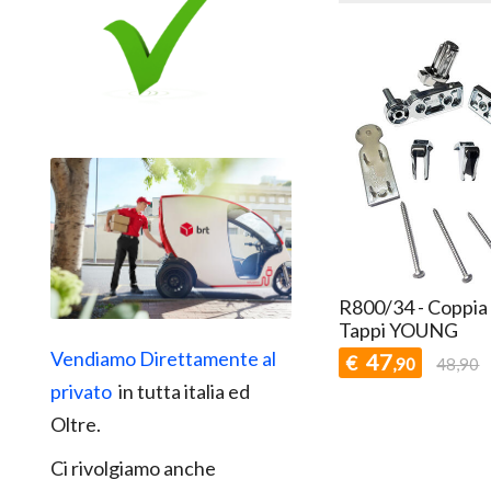
R800/34 - Coppia
Tappi YOUNG
Vendiamo Direttamente al
47
€
,90
48,90
privato
in tutta italia ed
Oltre.
Ci rivolgiamo anche