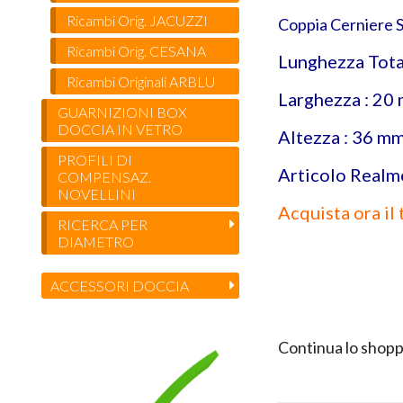
Ricambi Orig. JACUZZI
Coppia Cerniere 
Ricambi Orig. CESANA
Lunghezza Tota
Ricambi Originali ARBLU
Larghezza : 20
GUARNIZIONI BOX
DOCCIA IN VETRO
Altezza : 36 m
PROFILI DI
Articolo Realm
COMPENSAZ.
NOVELLINI
Acquista ora il 
RICERCA PER
DIAMETRO
ACCESSORI DOCCIA
Continua lo shopp