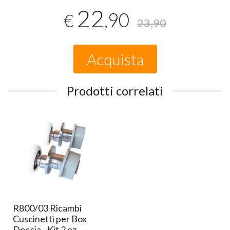
22
,90
€
23,90
Acquista
Prodotti correlati
R800/03 Ricambi
Cuscinetti per Box
Doccia - Kit 2 pz