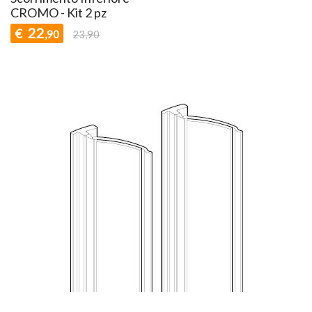
CROMO - Kit 2 pz
22
€
,90
23,90