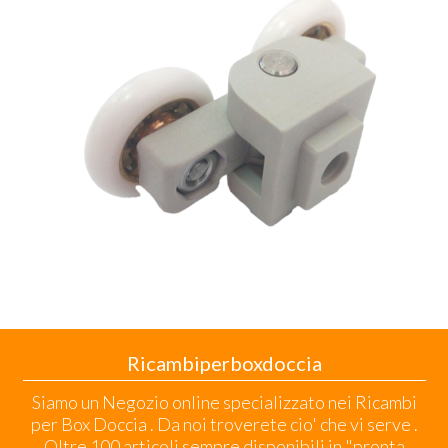
Ricambiperboxdoccia
Siamo un Negozio online specializzato nei Ricambi
per Box Doccia . Da noi troverete cio' che vi serve .
Oltre 100 articoli sempre disponibili in "pronta